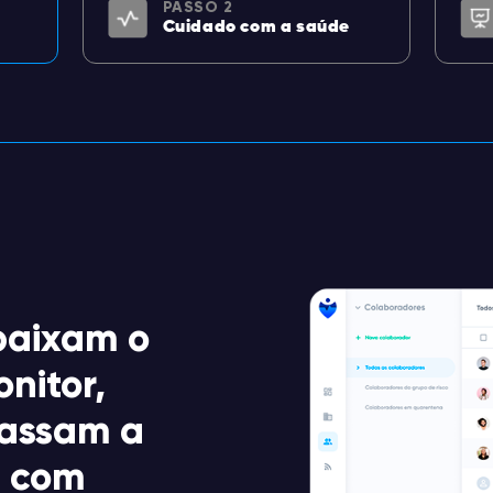
PASSO 2
Cuidado com a saúde
baixam o
nitor,
passam a
o com