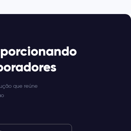
roporcionando
aboradores
lução que reúne
ão