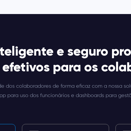
teligente e seguro p
efetivos para os col
de dos colaboradores de forma eficaz com a nossa so
pp para uso dos funcionários e dashboards para gest