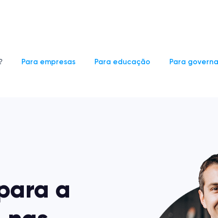
?
Para empresas
Para educação
Para govern
 para a