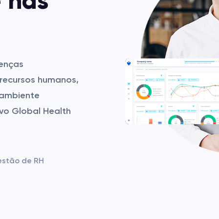
 nas
oenças
 recursos humanos,
 ambiente
ivo Global Health
estão de RH