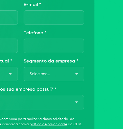
E-mail *
Telefone *
tual *
Segmento da empresa *
os sua empresa possuí? *
com você para realizar a demo solicitada. Ao
cê concorda com a
política de privacidade
da GHM.